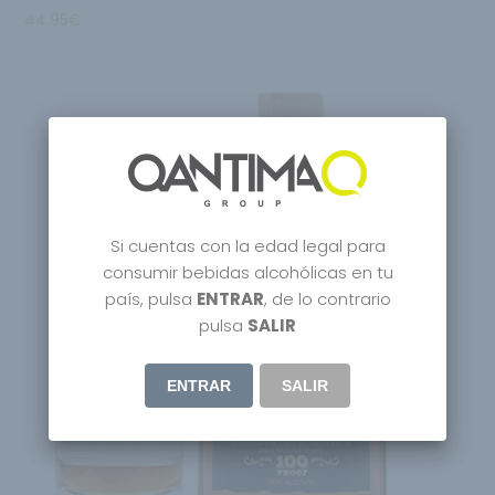
44.95
€
Si cuentas con la edad legal para
consumir bebidas alcohólicas en tu
país, pulsa
ENTRAR
, de lo contrario
Agotado
pulsa
SALIR
ENTRAR
SALIR