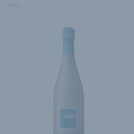
64.95
€