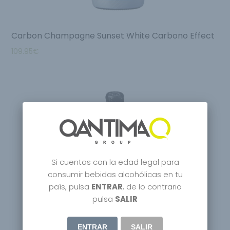
Carbon Champagne Sunset White Carbono Effect
109.95
€
Si cuentas con la edad legal para
consumir bebidas alcohólicas en tu
país, pulsa
ENTRAR
, de lo contrario
pulsa
SALIR
ENTRAR
SALIR