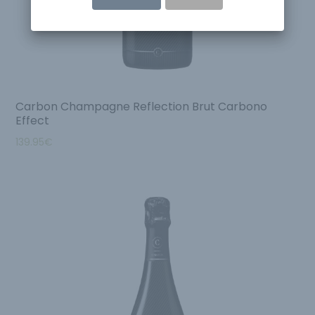
Carbon Champagne Reflection Brut Carbono
Effect
139.95
€