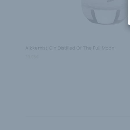
Alkkemist Gin Distilled Of The Full Moon
39.95
€