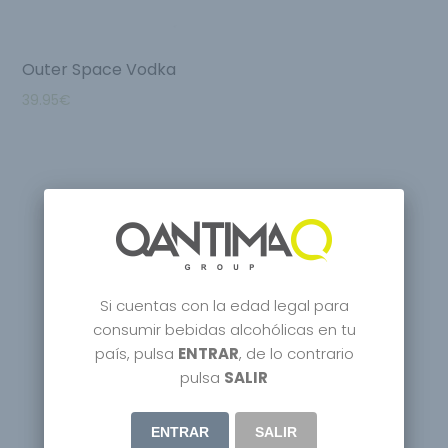
Outer Space Vodka
39.95
€
Si cuentas con la edad legal para
consumir bebidas alcohólicas en tu
país, pulsa
ENTRAR
, de lo contrario
pulsa
SALIR
ENTRAR
SALIR