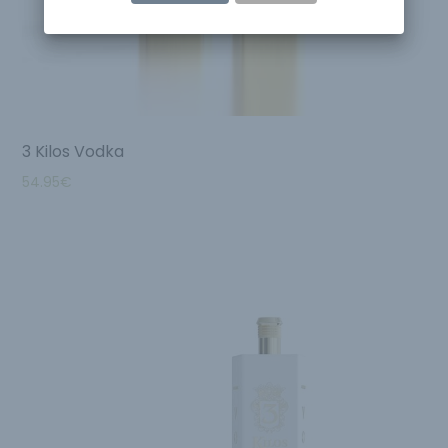
3 Kilos Vodka
54.95
€