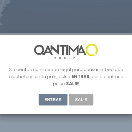
trevista a nuestro CEO Manuel 
istilled
,
Dubai
,
Lifestyle
,
Organic wine
,
Parker
,
People
,
Premium Gin
,
Uncatego
Si cuentas con la edad legal para consumir bebidas
alcohólicas en tu país, pulsa
ENTRAR
, de lo contrario
pulsa
SALIR
ENTRAR
SALIR