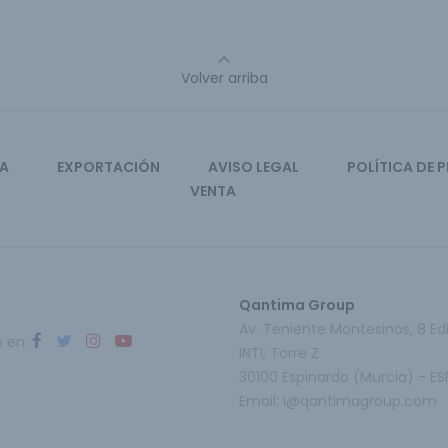
Volver arriba
CA
EXPORTACIÓN
AVISO LEGAL
POLÍTICA DE 
VENTA
Qantima Group
Av. Teniente Montesinos, 8 Edi
s en:
INTI, Torre Z
30100 Espinardo (Murcia) - E
Email:
i@qantimagroup.com