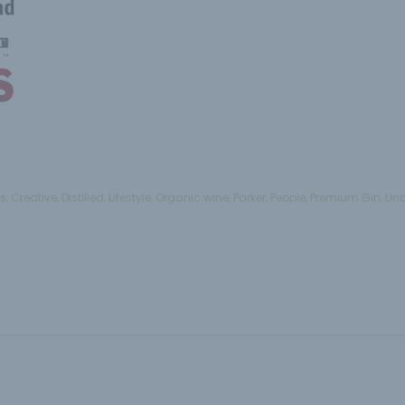
s
ts
,
Creative
,
Distilled
,
Lifestyle
,
Organic wine
,
Parker
,
People
,
Premium Gin
,
Unc