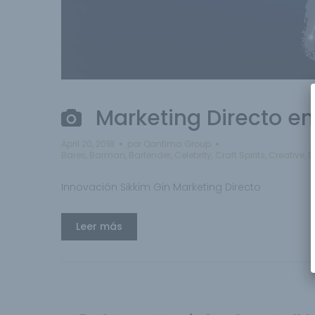
Marketing Directo en
April 20, 2018
por
Qantima Group
Bares
,
Barman
,
Bartender
,
Celebrity
,
Craft Spirits
,
Creative
,
D
Innovación Sikkim Gin Marketing Directo
Leer más