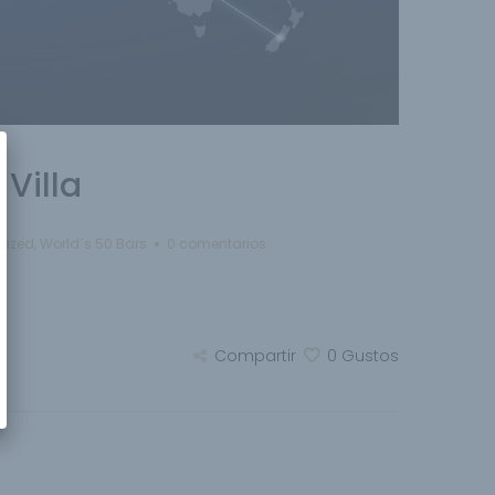
Villa
rized
,
World´s 50 Bars
0 comentarios
Compartir
0
Gustos