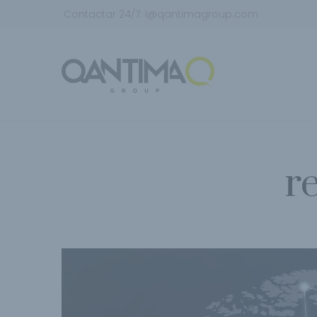
Contactar 24/7:
i@qantimagroup.com
r