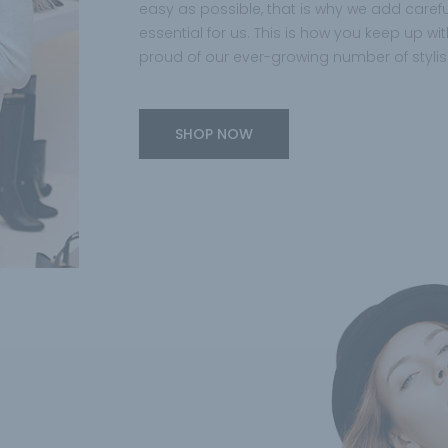
easy as possible, that is why we add careful
essential for us. This is how you keep up wi
proud of our ever-growing number of stylis
SHOP NOW