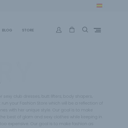
BLOG
STORE
RY
n
 sexy club dresses, butt lifters, body shapers,
un your Fashion Store which will be a reflection of
es with her unique style.
Our goal is to make
he best of glam and sexy clothes while keeping in
 too expensive. Our goal is to make fashion as