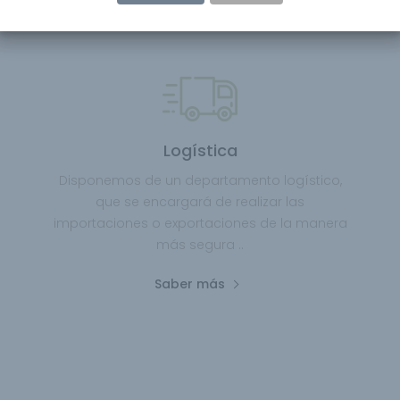
Logística
Disponemos de un departamento logístico,
que se encargará de realizar las
importaciones o exportaciones de la manera
más segura ..
Saber más