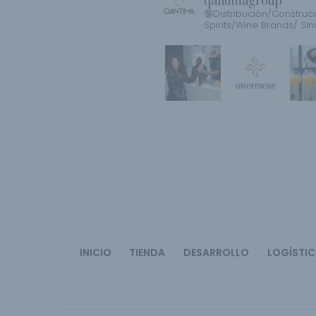
qantimagroup
🔞Distribución/Construc
Spirits/Wine Brands/ Sin
INICIO
TIENDA
DESARROLLO
LOGÍSTI