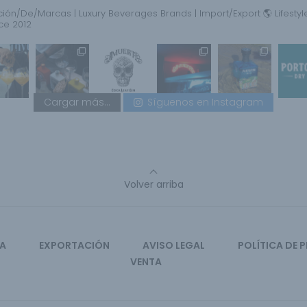
ción/De/Marcas | Luxury Beverages Brands | Import/Export 🌎 Lifesty
ce 2012
Cargar más...
Síguenos en Instagram
Volver arriba
CA
EXPORTACIÓN
AVISO LEGAL
POLÍTICA DE 
VENTA