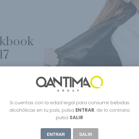
okbook
17
Si cuentas con la edad legal para consumir bebidas
alcohólicas en tu país, pulsa
ENTRAR
, de lo contrario
pulsa
SALIR
ENTRAR
SALIR