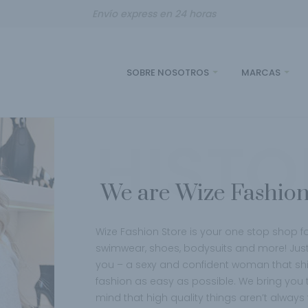
Envío express en 24 horas
SOBRE NOSOTROS
MARCAS
HISTO
We are Wize Fashio
Wize Fashion Store is your one stop shop for
swimwear, shoes, bodysuits and more! Just r
you – a sexy and confident woman that shin
fashion as easy as possible.
We bring you t
mind that high quality things aren’t always