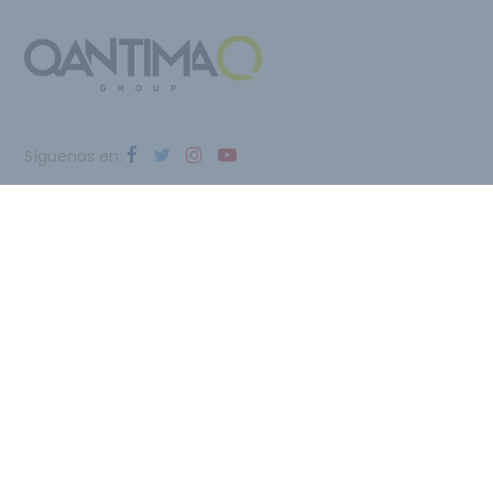
Síguenos en:
Qantima Group
Av. Teniente Montesinos, 8 Edificio INTI, Torre Z
30100 Espinardo (Murcia) - ESPAÑA
Email:
i@qantimagroup.com