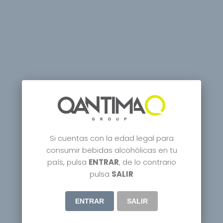
Si cuentas con la edad legal para
consumir bebidas alcohólicas en tu
país, pulsa
ENTRAR
, de lo contrario
pulsa
SALIR
ENTRAR
SALIR