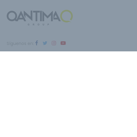
Síguenos en:
Qantima Group
Av. Teniente Montesinos, 8 Edificio INTI, Torre Z
30100 Espinardo (Murcia) - ESPAÑA
Email:
i@qantimagroup.com