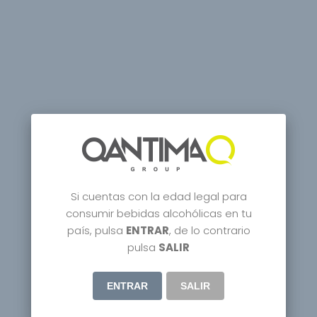
Si cuentas con la edad legal para
consumir bebidas alcohólicas en tu
país, pulsa
ENTRAR
, de lo contrario
pulsa
SALIR
ENTRAR
SALIR