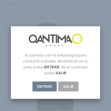
295.95
€
Si cuentas con la edad legal para
consumir bebidas alcohólicas en tu
país, pulsa
ENTRAR
, de lo contrario
Agotado
pulsa
SALIR
ENTRAR
SALIR