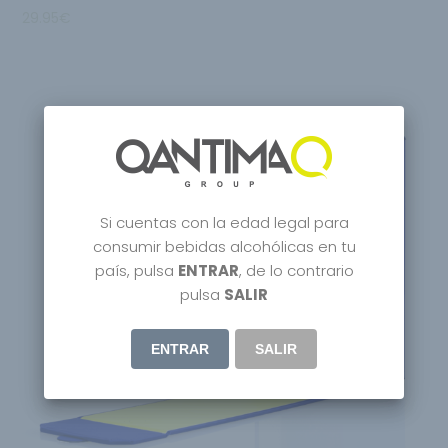
29.95
€
Si cuentas con la edad legal para
consumir bebidas alcohólicas en tu
país, pulsa
ENTRAR
, de lo contrario
pulsa
SALIR
ENTRAR
SALIR