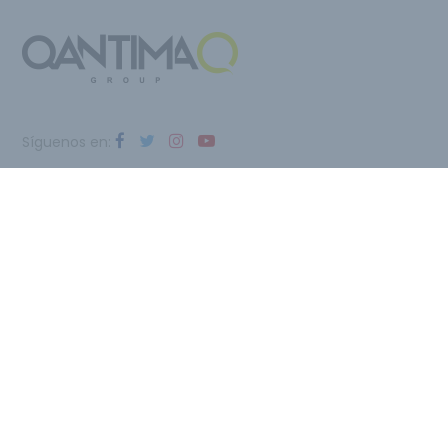
Síguenos en:
Qantima Group
Av. Teniente Montesinos, 8 Edificio INTI, Torre Z
30100 Espinardo (Murcia) - ESPAÑA
Email:
i@qantimagroup.com