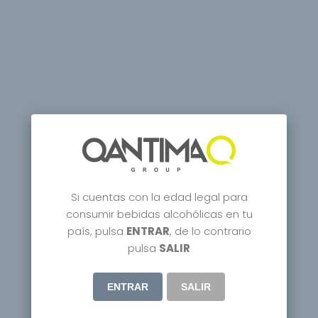
Si cuentas con la edad legal para
consumir bebidas alcohólicas en tu
país, pulsa
ENTRAR
, de lo contrario
pulsa
SALIR
ENTRAR
SALIR