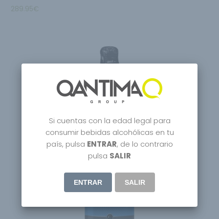
289.95
€
Si cuentas con la edad legal para
consumir bebidas alcohólicas en tu
país, pulsa
ENTRAR
, de lo contrario
pulsa
SALIR
ENTRAR
SALIR