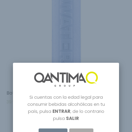
Bottle Up Blue
Si cuentas con la edad legal para
39.95
€
consumir bebidas alcohólicas en tu
país, pulsa
ENTRAR
, de lo contrario
pulsa
SALIR