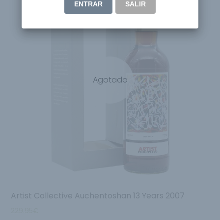
ENTRAR
SALIR
Agotado
Artist Collective Auchentoshan 13 Years 2007
229.95
€