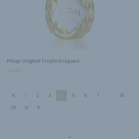
Piñap Original Tropical Liqueur
44.95
€
1
2
3
4
5
6
7
…
19
20
21